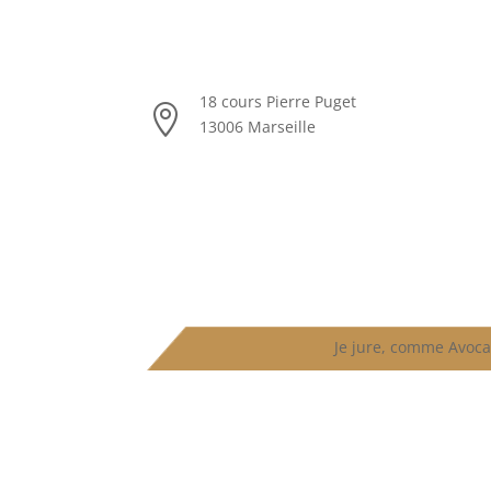
18 cours Pierre Puget

13006 Marseille
Je jure, comme Avoca