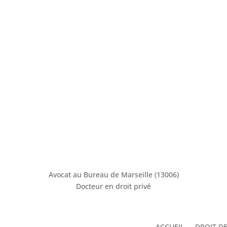
AT DIVORCE
DROIT DES VICTIMES
BAUX D’HABITATION
Avocat au Bureau de Marseille (13006)
Docteur en droit privé
ACCUEIL
DROIT DE