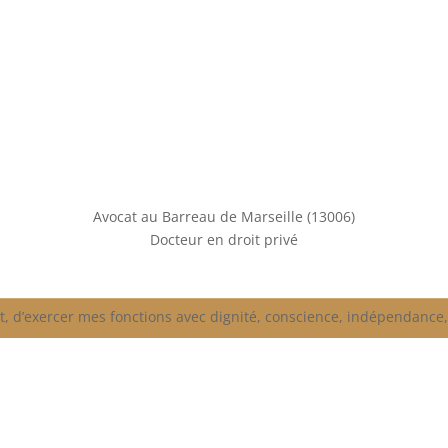
Avocat au Barreau de Marseille (13006)
Docteur en droit privé
t, d’exercer mes fonctions avec dignité, conscience, indépendance,