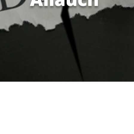
Le divorce amiable sans juge
La procédure de divorce par consentement
mutuel, dit « divorce amiable » vient d’être