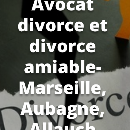
Avocat
divorce et
divorce
amiable-
Marseille,
Aubagne,
Allauch