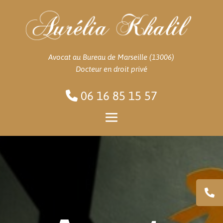
Avocat au Bureau de Marseille (13006)
Docteur en droit privé
06 16 85 15 57