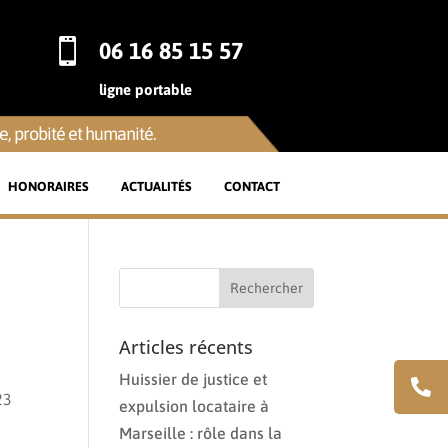

06 16 85 15 57
ligne portable
, probité et humanité.
HONORAIRES
ACTUALITÉS
CONTACT
Articles récents
Huissier de justice et
23
expulsion locataire à
Marseille : rôle dans la