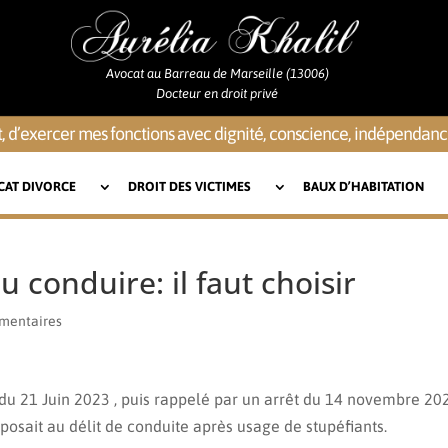
Avocat au Barreau de Marseille (13006)
Docteur en droit privé
, d’exercer mes fonctions avec dignité, conscience, indépendance
CAT DIVORCE
DROIT DES VICTIMES
BAUX D’HABITATION
onduire: il faut choisir
mentaires
 du 21 Juin 2023 , puis rappelé par un arrêt du 14 novembre 20
sait au délit de conduite après usage de stupéfiants.