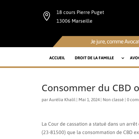
18 cours Pierre Puget

13006 Marseille
Je jure, comme Avocat
ACCUEIL
DROIT DE LA FAMILLE
AVO
Consommer du CBD ou c
par
Aurélia Khalil
|
Mai 1, 2024
|
Non classé
|
0 com
La Cour de cassation a statué dans un arrêt
(23-81500) que la consommation de CBD expo